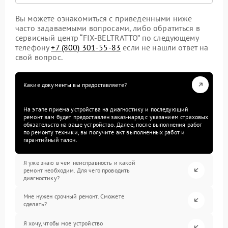
Вы можете ознакомиться с приведенными ниже
часто задаваемыми вопросами, либо обратиться в
сервисный центр “FIX-BELTRATTO” по следующему
телефону
+7 (800) 301-55-83
если не нашли ответ на
свой вопрос.
Какие документы вы предоставляете?
На этапе приема устройства на диагностику и последующий
ремонт вам будет предоставлен заказ-наряд с указанием страховых
обязательств на ваше устройство. Далее, после выполнения работ
по ремонту техники, вы получите акт выполненных работ и
гарантийный талон.
Я уже знаю в чем неисправность и какой
ремонт необходим. Для чего проводить
диагностику?
Мне нужен срочный ремонт. Сможете
сделать?
Я хочу, чтобы мое устройство