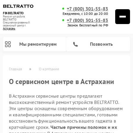
+7 (800) 301-55-83
FIX-BELTRATTO
Ежедневно, с 10:00 до 20:00
Ремонт устройств
+7 (800) 301-55-83
BELTRATTO
Специализированный
Звонок бесплатный по РФ
cервисный центр г.
Астрахань
Мы ремонтируем
Позвонить
Главная
О компании
О сервисном центре в Астрахани
Ремонт духовых шкафов BELTRATTO
Ремонт холодильников BELTRATTO
Ремонт посудомоечных машин BELTRATTO
В Астрахани сервисные центры предлагают
высококачественный ремонт устройств BELTRATTO.
Эти центры оснащены современным оборудованием
и квалифицированными специалистами, готовыми
восстановить функциональность вашего гаджета в
кратчайшие сроки.
Частые причины поломок и их