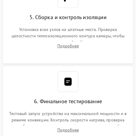
5. Сборка и контроль изоляции
Установка всех узлов на штатные места. Проверка
целостности теплоизоляционного контура камеры, чтобы
исключить перегрев кухонной мебели и потерю тепла.
Подробнее
Надежная фиксация клемм и сборка корпуса шкафа.
6. Финальное тестирование
Тестовый запуск устройства на максимальной мощности и в
режиме конвекции. Контроль скорости нагрева, проверка
срабатывания термостата при достижении заданной
Подробнее
температуры и тест на отсутствие утечек тока.