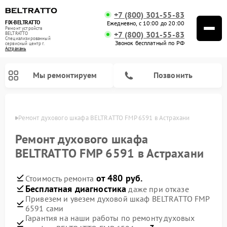
+7 (800) 301-55-83
FIX-BELTRATTO
Ежедневно, с 10:00 до 20:00
Ремонт устройств
+7 (800) 301-55-83
BELTRATTO
Специализированный
Звонок бесплатный по РФ
cервисный центр г.
Астрахань
Мы ремонтируем
Позвонить
ахани
Ремонт духового шкафа BELTRATTO FMP 6591 в Астрахани
Ремонт посудомоечных машин BELTRATTO
Ремонт холодильников BELTRATTO
Ремонт духового шкафа
BELTRATTO FMP 6591 в Астрахани
от 480 руб.
Стоимость ремонта
Бесплатная диагностика
даже при отказе
Привезем и увезем духовой шкаф BELTRATTO FMP
6591 сами
Гарантия на наши работы по ремонту духовых