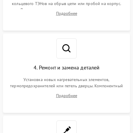
кольцевого ТЭНов на обрыв цепи или пробой на корпус.
Диагностика термостата, датчиков температуры,
Подробнее
переключателя режимов и мотора конвекции.
4. Ремонт и замена деталей
Установка новых нагревательных элементов,
термопредохранителей или петель дверцы. Компонентный
ремонт электронного модуля управления, замена
Подробнее
выгоревших реле, восстановление контактов и замена
уплотнителя.