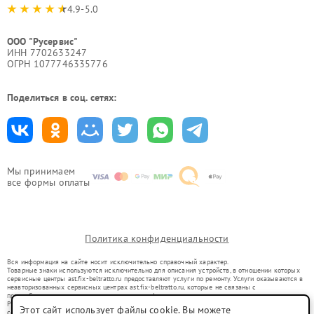
4.9-5.0
ООО "Русервис"
ИНН 7702633247
ОГРН 1077746335776
Поделиться в соц. сетях:
Мы принимаем
все формы оплаты
Политика конфиденциальности
Вся информация на сайте носит исключительно справочный характер.
Товарные знаки используются исключительно для описания устройств, в отношении которых
сервисные центры ast.fix-beltratto.ru предоставляют услуги по ремонту. Услуги оказываются в
неавторизованных сервисных центрах ast.fix-beltratto.ru, которые не связаны с
правообладателями товарных знаков или их официальными представителями.
Ремонт осуществляется для устройств, уже введенных в гражданский оборот в соответствии
Этот сайт использует файлы cookie. Вы можете
со статьей 1487 ГК РФ.