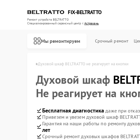
FIX-BELTRATTO
Ремонт устройств BELTRATTO
Специализированный cервисный центр г.
Астрахань
Мы ремонтируем
Срочный ремонт
Це
TRATTO в Астрахани
Духовой шкаф BELTRATTO не реагирует на кнопки
Духовой шкаф
Ремонт посудомоечных машин BELTRATTO
Ремонт холодильников BELTRATTO
BELT
Не реагирует на кно
Бесплатная диагностика
даже при отказ
Привезем и увезем духовой шкаф BELTRAT
Гарантия на наши работы по ремонту дух
лет
Срочный ремонт духовых шкафов BELTRATT