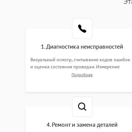
Эт
1. Диагностика неисправностей
Визуальный осмотр, считывание кодов ошибок
и оценка состояния проводки. Измерение
напряжения на клеммной колодке. Анализ
Подробнее
жалоб на проблемы с нагревом, конвекцией,
панелью управления или блокировкой дверцы.
4. Ремонт и замена деталей