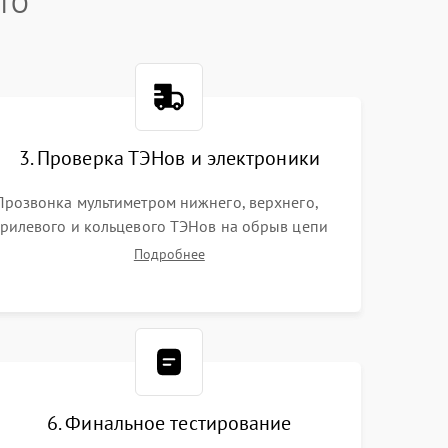
TTO
3. Проверка ТЭНов и электроники
Прозвонка мультиметром нижнего, верхнего,
грилевого и кольцевого ТЭНов на обрыв цепи
или пробой на корпус. Диагностика термостата,
Подробнее
датчиков температуры, переключателя режимов
и мотора конвекции.
6. Финальное тестирование