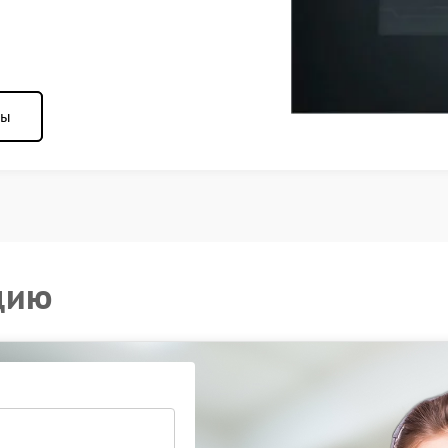
ны
цию