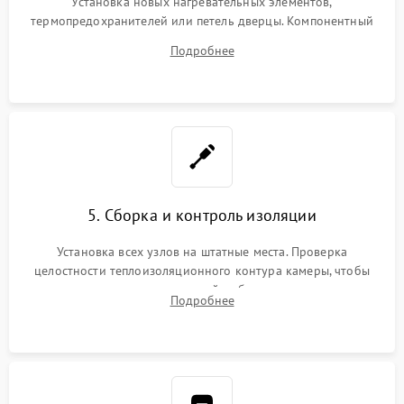
Установка новых нагревательных элементов,
термопредохранителей или петель дверцы. Компонентный
ремонт электронного модуля управления, замена
Подробнее
выгоревших реле, восстановление контактов и замена
уплотнителя.
5. Сборка и контроль изоляции
Установка всех узлов на штатные места. Проверка
целостности теплоизоляционного контура камеры, чтобы
исключить перегрев кухонной мебели и потерю тепла.
Подробнее
Надежная фиксация клемм и сборка корпуса шкафа.