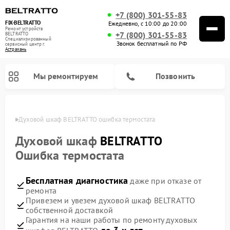
+7 (800) 301-55-83
FIX-BELTRATTO
Ежедневно, с 10:00 до 20:00
Ремонт устройств
+7 (800) 301-55-83
BELTRATTO
Специализированный
Звонок бесплатный по РФ
cервисный центр г.
Астрахань
Мы ремонтируем
Позвонить
ахани
Духовой шкаф BELTRATTO ошибка термостата
Ремонт посудомоечных машин BELTRATTO
Ремонт холодильников BELTRATTO
Духовой шкаф
BELTRATTO
Ошибка термостата
Бесплатная диагностика
даже при отказе от
ремонта
Привезем и увезем духовой шкаф BELTRATTO
собственной доставкой
Гарантия на наши работы по ремонту духовых