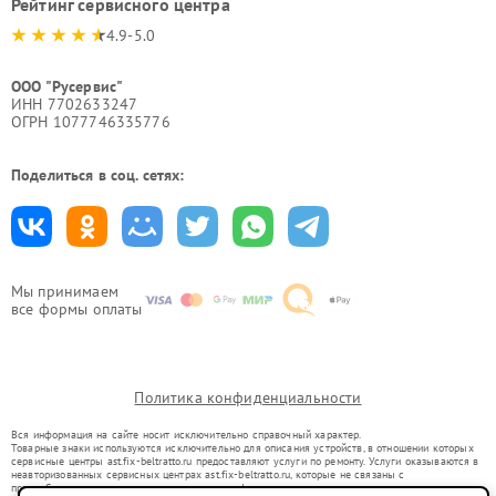
Рейтинг сервисного центра
4.9-5.0
ООО "Русервис"
ИНН 7702633247
ОГРН 1077746335776
Поделиться в соц. сетях:
Мы принимаем
все формы оплаты
Политика конфиденциальности
Вся информация на сайте носит исключительно справочный характер.
Товарные знаки используются исключительно для описания устройств, в отношении которых
сервисные центры ast.fix-beltratto.ru предоставляют услуги по ремонту. Услуги оказываются в
неавторизованных сервисных центрах ast.fix-beltratto.ru, которые не связаны с
правообладателями товарных знаков или их официальными представителями.