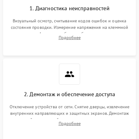
1. Диагностика неисправностей
Визуальный осмотр, считывание кодов ошибок и оценка
состояния проводки. Измерение напряжения на клеммной
колодке. Анализ жалоб на проблемы с нагревом,
Подробнее
конвекцией, панелью управления или блокировкой дверцы.
2. Демонтаж и обеспечение доступа
Отключение устройства от сети. Снятие дверцы, извлечение
внутренних направляющих и защитных экранов. Демонтаж
задней или верхней панели для прямого доступа к
Подробнее
нагревательным элементам, плате и вентиляторам.