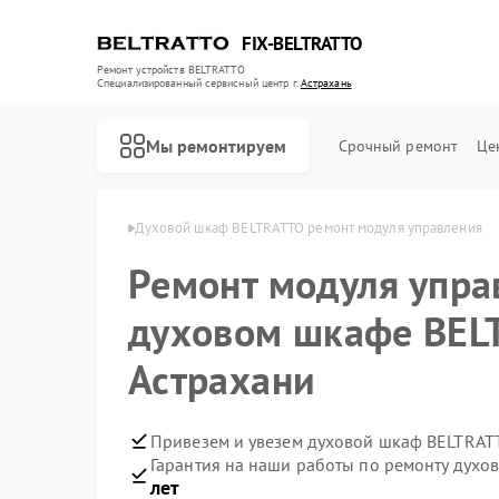
FIX-BELTRATTO
Ремонт устройств BELTRATTO
Специализированный cервисный центр г.
Астрахань
Мы ремонтируем
Срочный ремонт
Це
TRATTO в Астрахани
Духовой шкаф BELTRATTO ремонт модуля управления
Ремонт модуля упра
Ремонт посудомоечных машин BELTRATTO
Ремонт холодильников BELTRATTO
духовом шкафе BEL
Астрахани
Привезем и увезем духовой шкаф BELTRAT
Гарантия на наши работы по ремонту дух
лет