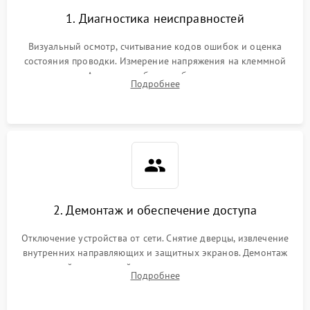
1. Диагностика неисправностей
Визуальный осмотр, считывание кодов ошибок и оценка
состояния проводки. Измерение напряжения на клеммной
колодке. Анализ жалоб на проблемы с нагревом,
Подробнее
конвекцией, панелью управления или блокировкой дверцы.
2. Демонтаж и обеспечение доступа
Отключение устройства от сети. Снятие дверцы, извлечение
внутренних направляющих и защитных экранов. Демонтаж
задней или верхней панели для прямого доступа к
Подробнее
нагревательным элементам, плате и вентиляторам.