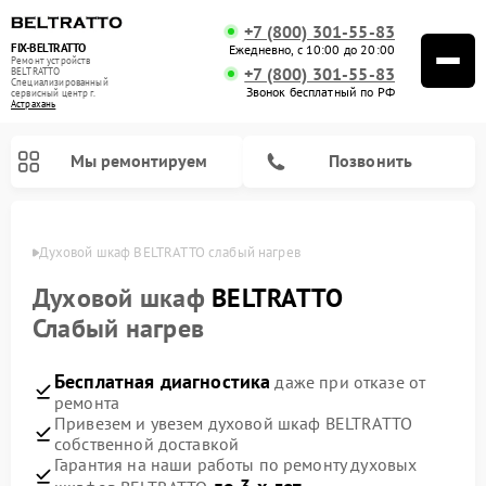
+7 (800) 301-55-83
FIX-BELTRATTO
Ежедневно, с 10:00 до 20:00
Ремонт устройств
+7 (800) 301-55-83
BELTRATTO
Специализированный
Звонок бесплатный по РФ
cервисный центр г.
Астрахань
Мы ремонтируем
Позвонить
ахани
Духовой шкаф BELTRATTO слабый нагрев
Ремонт посудомоечных машин BELTRATTO
Ремонт холодильников BELTRATTO
Духовой шкаф
BELTRATTO
Слабый нагрев
Бесплатная диагностика
даже при отказе от
ремонта
Привезем и увезем духовой шкаф BELTRATTO
собственной доставкой
Гарантия на наши работы по ремонту духовых