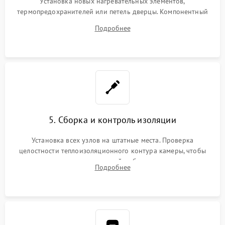
Установка новых нагревательных элементов,
термопредохранителей или петель дверцы. Компонентный
ремонт электронного модуля управления, замена
Подробнее
выгоревших реле, восстановление контактов и замена
уплотнителя.
5. Сборка и контроль изоляции
Установка всех узлов на штатные места. Проверка
целостности теплоизоляционного контура камеры, чтобы
исключить перегрев кухонной мебели и потерю тепла.
Подробнее
Надежная фиксация клемм и сборка корпуса шкафа.