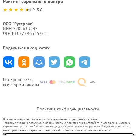
Рейтинг сервисного центра
4.9-5.0
ООО "Русервис"
ИНН 7702633247
ОГРН 1077746335776
Поделиться в соц. сетях:
Мы принимаем
все формы оплаты
Политика конфиденциальности
Вся информация на сайте носит исключительно справочный характер.
Товарные знаки используются исключительно для описания устройств, в отношении которых
сервисные центры ast.fix-beltratto.ru предоставляют услуги по ремонту. Услуги оказываются в
неавторизованных сервисных центрах ast.fix-beltratto.ru, которые не связаны с
правообладателями товарных знаков или их официальными представителями.