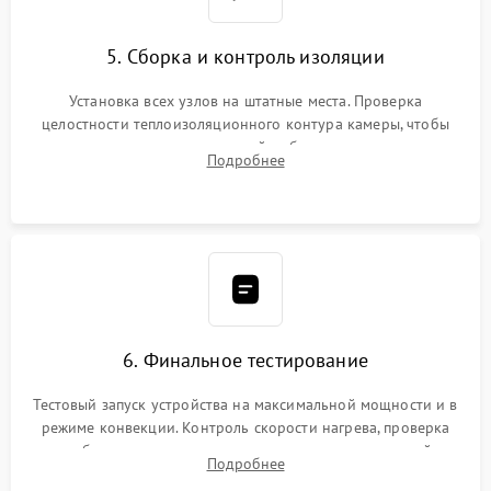
5. Сборка и контроль изоляции
Установка всех узлов на штатные места. Проверка
целостности теплоизоляционного контура камеры, чтобы
исключить перегрев кухонной мебели и потерю тепла.
Подробнее
Надежная фиксация клемм и сборка корпуса шкафа.
6. Финальное тестирование
Тестовый запуск устройства на максимальной мощности и в
режиме конвекции. Контроль скорости нагрева, проверка
срабатывания термостата при достижении заданной
Подробнее
температуры и тест на отсутствие утечек тока.