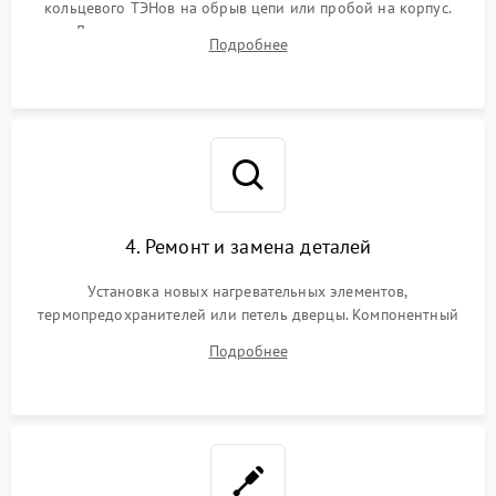
кольцевого ТЭНов на обрыв цепи или пробой на корпус.
Диагностика термостата, датчиков температуры,
Подробнее
переключателя режимов и мотора конвекции.
4. Ремонт и замена деталей
Установка новых нагревательных элементов,
термопредохранителей или петель дверцы. Компонентный
ремонт электронного модуля управления, замена
Подробнее
выгоревших реле, восстановление контактов и замена
уплотнителя.