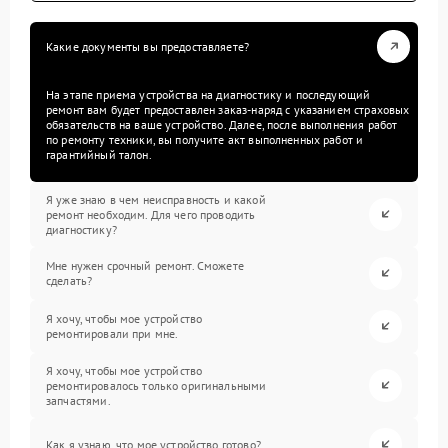
Какие документы вы предоставляете?
На этапе приема устройства на диагностику и последующий
ремонт вам будет предоставлен заказ-наряд с указанием страховых
обязательств на ваше устройство. Далее, после выполнения работ
по ремонту техники, вы получите акт выполненных работ и
гарантийный талон.
Я уже знаю в чем неисправность и какой
ремонт необходим. Для чего проводить
диагностику?
Мне нужен срочный ремонт. Сможете
сделать?
Я хочу, чтобы мое устройство
ремонтировали при мне.
Я хочу, чтобы мое устройство
ремонтировалось только оригинальными
запчастями.
Как я узнаю, что мое устройство готово?