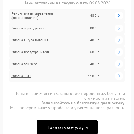
Цены актуальны на текущую дату 06.08.2026
Ремонт платы управления
480 р
(восстановление)
Замена термодатчика
880 р
Замена шнура питания
480 р
Замена предохранителя
680 р
Замена таймера
480 р
Замена ТЭН
1180 р
Цены в прайс-листе указаны ориентировочные, без учета
стоимости запчастей.
Записывайтесь на бесплатную диагностику.
Мы проверим ваше устройство и укажем на неисправность.
Показать все услуги