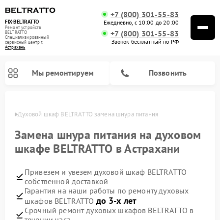
+7 (800) 301-55-83
FIX-BELTRATTO
Ежедневно, с 10:00 до 20:00
Ремонт устройств
+7 (800) 301-55-83
BELTRATTO
Специализированный
Звонок бесплатный по РФ
cервисный центр г.
Астрахань
Мы ремонтируем
Позвонить
ахани
Духовой шкаф BELTRATTO замена шнура питания
Ремонт посудомоечных машин BELTRATTO
Ремонт холодильников BELTRATTO
Замена шнура питания на духовом
шкафе BELTRATTO в Астрахани
Привезем и увезем духовой шкаф BELTRATTO
собственной доставкой
Гарантия на наши работы по ремонту духовых
до 3-х лет
шкафов BELTRATTO
Срочный ремонт духовых шкафов BELTRATTO в
течении часа