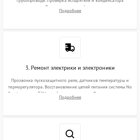
трубопроводе. Проверка испарителя и конденсатора
течеискателем. Демонтаж старого фильтра-осушителя и
Подробнее
продувка капиллярной трубки для устранения засоров.
3. Ремонт электрики и электроники
Прозвонка пускозащитного реле, датчиков температуры и
терморегулятора. Восстановление цепей питания системы No
Frost, включая ТЭН оттайки и вентилятор. Ремонт или замена
Подробнее
платы управления при сбоях алгоритмов.