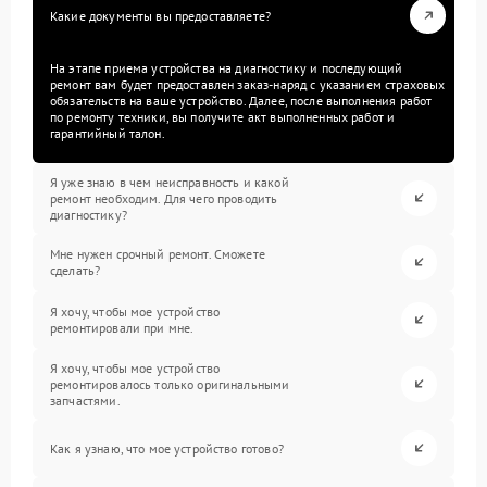
Какие документы вы предоставляете?
На этапе приема устройства на диагностику и последующий
ремонт вам будет предоставлен заказ-наряд с указанием страховых
обязательств на ваше устройство. Далее, после выполнения работ
по ремонту техники, вы получите акт выполненных работ и
гарантийный талон.
Я уже знаю в чем неисправность и какой
ремонт необходим. Для чего проводить
диагностику?
Мне нужен срочный ремонт. Сможете
сделать?
Я хочу, чтобы мое устройство
ремонтировали при мне.
Я хочу, чтобы мое устройство
ремонтировалось только оригинальными
запчастями.
Как я узнаю, что мое устройство готово?