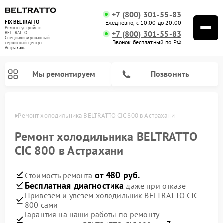
+7 (800) 301-55-83
FIX-BELTRATTO
Ежедневно, с 10:00 до 20:00
Ремонт устройств
+7 (800) 301-55-83
BELTRATTO
Специализированный
Звонок бесплатный по РФ
cервисный центр г.
Астрахань
Мы ремонтируем
Позвонить
ахани
Ремонт холодильника BELTRATTO CIC 800 в Астрахани
Ремонт духовых шкафов BELTRATTO
Ремонт посудомоечных машин BELTRATTO
Ремонт холодильника BELTRATTO
CIC 800 в Астрахани
от 480 руб.
Стоимость ремонта
Бесплатная диагностика
даже при отказе
Привезем и увезем холодильник BELTRATTO CIC
800 сами
Гарантия на наши работы по ремонту