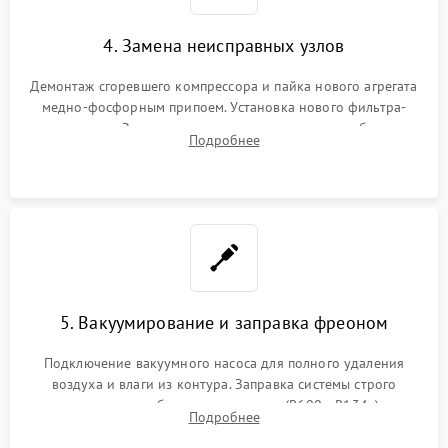
4. Замена неисправных узлов
Демонтаж сгоревшего компрессора и пайка нового агрегата
медно-фосфорным припоем. Установка нового фильтра-
осушителя. Замена изношенных вентиляторов обдува,
Подробнее
сломанных заслонок или поврежденных дверных петель.
5. Вакуумирование и заправка фреоном
Подключение вакуумного насоса для полного удаления
воздуха и влаги из контура. Заправка системы строго
дозированным объемом хладагента (R600a, R134a) по
Подробнее
электронным весам. Контроль рабочего давления в системе.