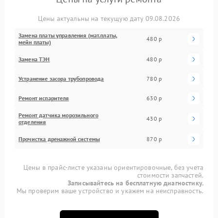
Цены актуальны на текущую дату 09.08.2026
Замена платы управления (мат.платы,
480 р
мейн платы)
Замена ТЭН
480 р
Устранение засора трубопровода
780 р
Ремонт испарителя
630 р
Ремонт датчика морозильного
430 р
отделения
Прочистка дренажной системы
870 р
Цены в прайс-листе указаны ориентировочные, без учета
стоимости запчастей.
Записывайтесь на бесплатную диагностику.
Мы проверим ваше устройство и укажем на неисправность.