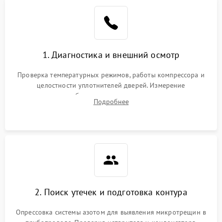
Образование конденсата
1800 ₽
Подробнее →
на стенках
Сбой в работе инвертора
2100 ₽
Подробнее →
1. Диагностика и внешний осмотр
Запах горелого при
2000 ₽
Подробнее →
Проверка температурных режимов, работы компрессора и
работе
целостности уплотнителей дверей. Измерение
сопротивления обмоток мотора, проверка термостата и
Не включается
Подробнее
1000 ₽
Подробнее →
считывание кодов ошибок с электронного дисплея.
холодильник
Проблемы с системой
автоматической
1800 ₽
Подробнее →
разморозки
2. Поиск утечек и подготовка контура
Опрессовка системы азотом для выявления микротрещин в