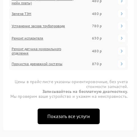
480 р
мейн платы)
Замена ТЭН
480 р
Устранение засора трубопровода
780 р
Ремонт испарителя
630 р
Ремонт датчика морозильного
480 р
отделения
Прочистка дренажной системы
870 р
Цены в прайс-листе указаны ориентировочные, без учета
стоимости запчастей.
Записывайтесь на бесплатную диагностику.
Мы проверим ваше устройство и укажем на неисправность.
Показать все услуги