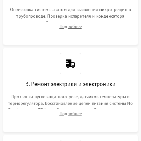
Опрессовка системы азотом для выявления микротрещин в
трубопроводе. Проверка испарителя и конденсатора
течеискателем. Демонтаж старого фильтра-осушителя и
Подробнее
продувка капиллярной трубки для устранения засоров.
3. Ремонт электрики и электроники
Прозвонка пускозащитного реле, датчиков температуры и
терморегулятора. Восстановление цепей питания системы No
Frost, включая ТЭН оттайки и вентилятор. Ремонт или замена
Подробнее
платы управления при сбоях алгоритмов.