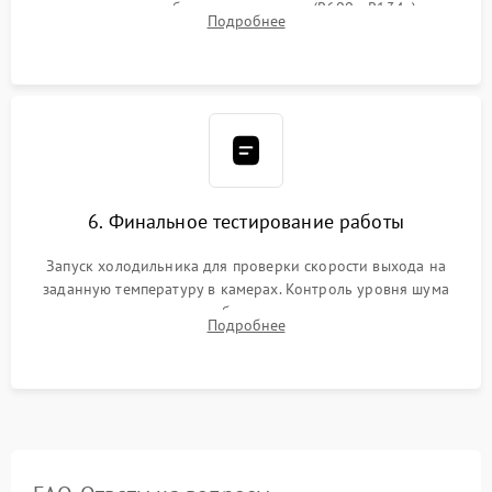
дозированным объемом хладагента (R600a, R134a) по
Подробнее
электронным весам. Контроль рабочего давления в системе.
6. Финальное тестирование работы
Запуск холодильника для проверки скорости выхода на
заданную температуру в камерах. Контроль уровня шума
компрессора, отсутствия обмерзания стенок и корректного
Подробнее
срабатывания системы автоматической оттайки.