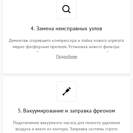
4. Замена неисправных узлов
Демонтаж сгоревшего компрессора и пайка нового агрегата
медно-фосфорным припоем. Установка нового фильтра-
осушителя. Замена изношенных вентиляторов обдува,
Подробнее
сломанных заслонок или поврежденных дверных петель.
5. Вакуумирование и заправка фреоном
Подключение вакуумного насоса для полного удаления
воздуха и влаги из контура. Заправка системы строго