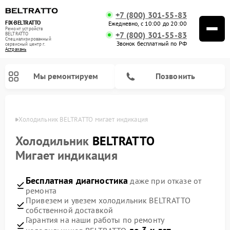
+7 (800) 301-55-83
FIX-BELTRATTO
Ежедневно, с 10:00 до 20:00
Ремонт устройств
+7 (800) 301-55-83
BELTRATTO
Специализированный
Звонок бесплатный по РФ
cервисный центр г.
Астрахань
Мы ремонтируем
Позвонить
ахани
Холодильник BELTRATTO мигает индикация
Ремонт духовых шкафов BELTRATTO
Ремонт посудомоечных машин BELTRATTO
Холодильник
BELTRATTO
Мигает индикация
Бесплатная диагностика
даже при отказе от
ремонта
Привезем и увезем холодильник BELTRATTO
собственной доставкой
Гарантия на наши работы по ремонту