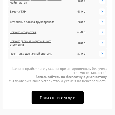
480 р
мейн платы)
Замена ТЭН
480 р
Устранение засора трубопровода
780 р
Ремонт испарителя
630 р
Ремонт датчика морозильного
480 р
отделения
Прочистка дренажной системы
870 р
Цены в прайс-листе указаны ориентировочные, без учета
стоимости запчастей.
Записывайтесь на бесплатную диагностику.
Мы проверим ваше устройство и укажем на неисправность.
Показать все услуги