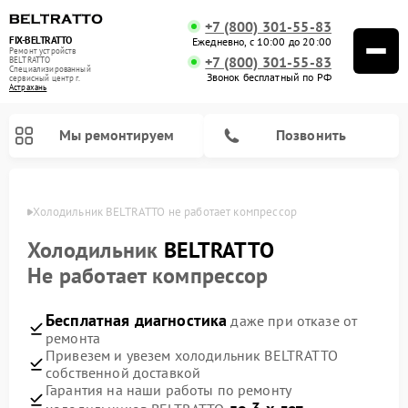
+7 (800) 301-55-83
FIX-BELTRATTO
Ежедневно, с 10:00 до 20:00
Ремонт устройств
+7 (800) 301-55-83
BELTRATTO
Специализированный
Звонок бесплатный по РФ
cервисный центр г.
Астрахань
Мы ремонтируем
Позвонить
ахани
Холодильник BELTRATTO не работает компрессор
Ремонт духовых шкафов BELTRATTO
Ремонт посудомоечных машин BELTRATTO
Холодильник
BELTRATTO
Не работает компрессор
Бесплатная диагностика
даже при отказе от
ремонта
Привезем и увезем холодильник BELTRATTO
собственной доставкой
Гарантия на наши работы по ремонту