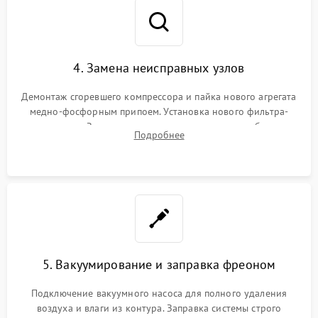
4. Замена неисправных узлов
Демонтаж сгоревшего компрессора и пайка нового агрегата
медно-фосфорным припоем. Установка нового фильтра-
осушителя. Замена изношенных вентиляторов обдува,
Подробнее
сломанных заслонок или поврежденных дверных петель.
5. Вакуумирование и заправка фреоном
Подключение вакуумного насоса для полного удаления
воздуха и влаги из контура. Заправка системы строго