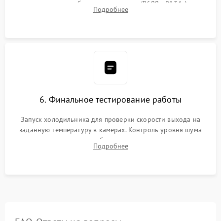
дозированным объемом хладагента (R600a, R134a) по
Подробнее
электронным весам. Контроль рабочего давления в системе.
6. Финальное тестирование работы
Запуск холодильника для проверки скорости выхода на
заданную температуру в камерах. Контроль уровня шума
компрессора, отсутствия обмерзания стенок и корректного
Подробнее
срабатывания системы автоматической оттайки.