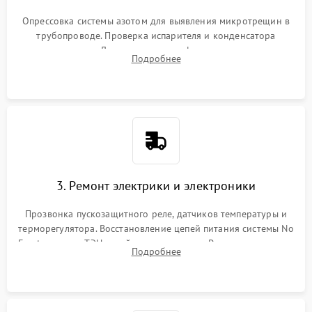
Опрессовка системы азотом для выявления микротрещин в
трубопроводе. Проверка испарителя и конденсатора
течеискателем. Демонтаж старого фильтра-осушителя и
Подробнее
продувка капиллярной трубки для устранения засоров.
3. Ремонт электрики и электроники
Прозвонка пускозащитного реле, датчиков температуры и
терморегулятора. Восстановление цепей питания системы No
Frost, включая ТЭН оттайки и вентилятор. Ремонт или замена
Подробнее
платы управления при сбоях алгоритмов.