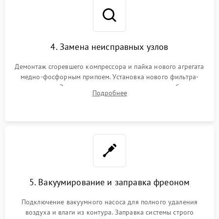
4. Замена неисправных узлов
Демонтаж сгоревшего компрессора и пайка нового агрегата
медно-фосфорным припоем. Установка нового фильтра-
осушителя. Замена изношенных вентиляторов обдува,
Подробнее
сломанных заслонок или поврежденных дверных петель.
5. Вакуумирование и заправка фреоном
Подключение вакуумного насоса для полного удаления
воздуха и влаги из контура. Заправка системы строго