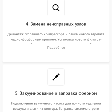
4. Замена неисправных узлов
Демонтаж сгоревшего компрессора и пайка нового агрегата
медно-фосфорным припоем. Установка нового фильтра-
осушителя. Замена изношенных вентиляторов обдува,
Подробнее
сломанных заслонок или поврежденных дверных петель.
5. Вакуумирование и заправка фреоном
Подключение вакуумного насоса для полного удаления
воздуха и влаги из контура. Заправка системы строго