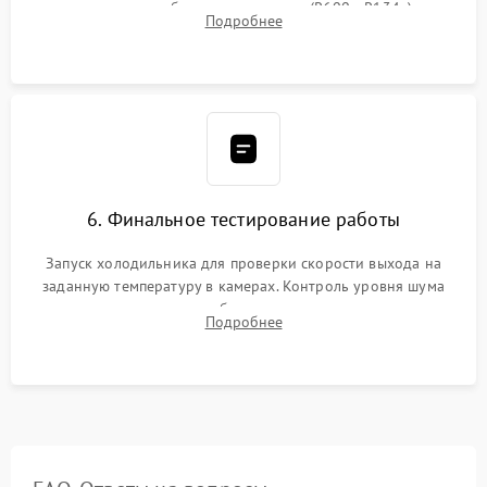
дозированным объемом хладагента (R600a, R134a) по
Подробнее
электронным весам. Контроль рабочего давления в системе.
6. Финальное тестирование работы
Запуск холодильника для проверки скорости выхода на
заданную температуру в камерах. Контроль уровня шума
компрессора, отсутствия обмерзания стенок и корректного
Подробнее
срабатывания системы автоматической оттайки.