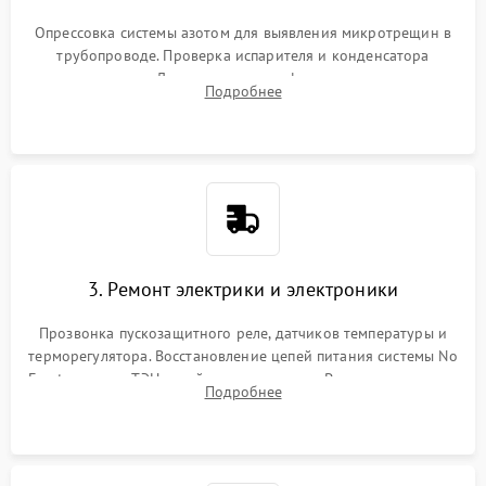
Опрессовка системы азотом для выявления микротрещин в
трубопроводе. Проверка испарителя и конденсатора
течеискателем. Демонтаж старого фильтра-осушителя и
Подробнее
продувка капиллярной трубки для устранения засоров.
3. Ремонт электрики и электроники
Прозвонка пускозащитного реле, датчиков температуры и
терморегулятора. Восстановление цепей питания системы No
Frost, включая ТЭН оттайки и вентилятор. Ремонт или замена
Подробнее
платы управления при сбоях алгоритмов.