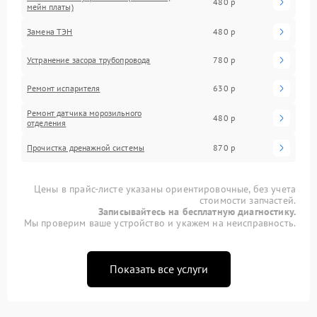
480 р
мейн платы)
Замена ТЭН
480 р
Устранение засора трубопровода
780 р
Ремонт испарителя
630 р
Ремонт датчика морозильного
480 р
отделения
Прочистка дренажной системы
870 р
Цены в прайс-листе указаны ориентировочные, без учета
стоимости запчастей.
Записывайтесь на бесплатную диагностику.
Мы проверим ваше устройство и укажем на неисправность.
Показать все услуги