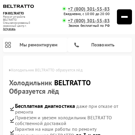
+7 (800) 301-55-83
FIX-BELTRATTO
Ежедневно, с 10:00 до 20:00
Ремонт устройств
+7 (800) 301-55-83
BELTRATTO
Специализированный
Звонок бесплатный по РФ
cервисный центр г.
Астрахань
Мы ремонтируем
Позвонить
ахани
Холодильник BELTRATTO образуется лёд
Ремонт духовых шкафов BELTRATTO
Ремонт посудомоечных машин BELTRATTO
Холодильник
BELTRATTO
Образуется лёд
Бесплатная диагностика
даже при отказе от
ремонта
Привезем и увезем холодильник BELTRATTO
собственной доставкой
Гарантия на наши работы по ремонту