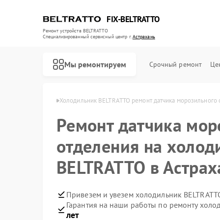
FIX-BELTRATTO
Ремонт устройств BELTRATTO
Специализированный cервисный центр г.
Астрахань
Мы ремонтируем
Срочный ремонт
Це
TRATTO в Астрахани
Холодильник BELTRATTO ремонт датчика морозильного 
Ремонт датчика мор
Ремонт духовых шкафов BELTRATTO
Ремонт посудомоечных машин BELTRATTO
отделения на холод
BELTRATTO в Астрах
Привезем и увезем холодильник BELTRATT
Гарантия на наши работы по ремонту хол
лет