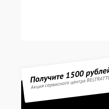
Получите 1500 рубле
Акция сервисного центра BELTRATT