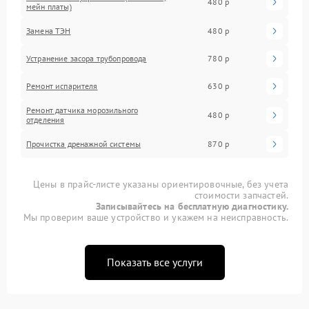
480 р
мейн платы)
Замена ТЭН
480 р
Устранение засора трубопровода
780 р
Ремонт испарителя
630 р
Ремонт датчика морозильного
480 р
отделения
Прочистка дренажной системы
870 р
Цены в прайс-листе указаны ориентировочные, без учета
стоимости запчастей.
Записывайтесь на бесплатную диагностику.
Мы проверим ваше устройство и укажем на неисправность.
Показать все услуги