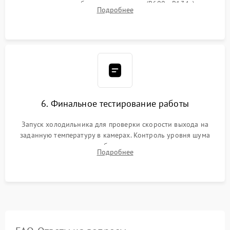
дозированным объемом хладагента (R600a, R134a) по
Подробнее
электронным весам. Контроль рабочего давления в системе.
6. Финальное тестирование работы
Запуск холодильника для проверки скорости выхода на
заданную температуру в камерах. Контроль уровня шума
компрессора, отсутствия обмерзания стенок и корректного
Подробнее
срабатывания системы автоматической оттайки.