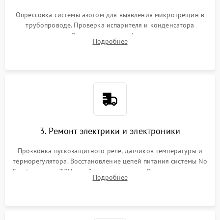
Опрессовка системы азотом для выявления микротрещин в
трубопроводе. Проверка испарителя и конденсатора
течеискателем. Демонтаж старого фильтра-осушителя и
Подробнее
продувка капиллярной трубки для устранения засоров.
3. Ремонт электрики и электроники
Прозвонка пускозащитного реле, датчиков температуры и
терморегулятора. Восстановление цепей питания системы No
Frost, включая ТЭН оттайки и вентилятор. Ремонт или замена
Подробнее
платы управления при сбоях алгоритмов.