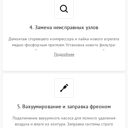
4. Замена неисправных узлов
Демонтаж сгоревшего компрессора и пайка нового агрегата
медно-фосфорным припоем. Установка нового фильтра-
осушителя. Замена изношенных вентиляторов обдува,
Подробнее
сломанных заслонок или поврежденных дверных петель.
5. Вакуумирование и заправка фреоном
Подключение вакуумного насоса для полного удаления
воздуха и влаги из контура. Заправка системы строго