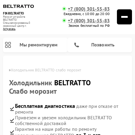
+7 (800) 301-55-83
FIX-BELTRATTO
Ежедневно, с 10:00 до 20:00
Ремонт устройств
+7 (800) 301-55-83
BELTRATTO
Специализированный
Звонок бесплатный по РФ
cервисный центр г.
Астрахань
Мы ремонтируем
Позвонить
ахани
Холодильник BELTRATTO слабо морозит
Ремонт духовых шкафов BELTRATTO
Ремонт посудомоечных машин BELTRATTO
Холодильник
BELTRATTO
Слабо морозит
Бесплатная диагностика
даже при отказе от
ремонта
Привезем и увезем холодильник BELTRATTO
собственной доставкой
Гарантия на наши работы по ремонту