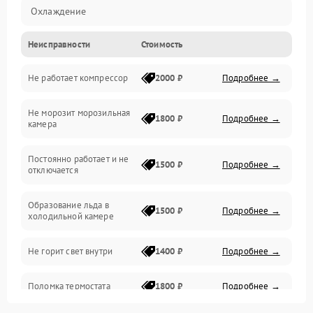
Охлаждение
Неисправности
Стоимость
Механика
Не работает компрессор
2000 ₽
Подробнее →
Электропитание
Не морозит морозильная
Дренаж
1800 ₽
Подробнее →
камера
Оттайка
Постоянно работает и не
1500 ₽
Подробнее →
отключается
Программное обеспечение
Образование льда в
1500 ₽
Подробнее →
холодильной камере
Не горит свет внутри
1400 ₽
Подробнее →
Поломка термостата
1800 ₽
Подробнее →