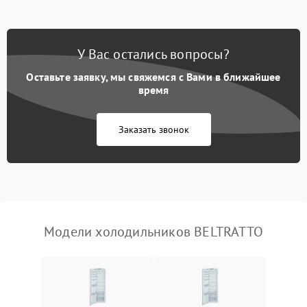
Не работает вентилятор
1800 ₽
Подробнее →
Поломка системы No Frost
2600 ₽
Подробнее →
У Вас остались вопросы?
Оставьте заявку, мы свяжемся с Вами в ближайшее
Образование конденсата
1800 ₽
Подробнее →
на стенках
время
Сбой в работе инвертора
2100 ₽
Подробнее →
Заказать звонок
Запах горелого при
2000 ₽
Подробнее →
работе
Не включается
1000 ₽
Подробнее →
холодильник
Модели холодильников BELTRATTO
Проблемы с системой
автоматической
1800 ₽
Подробнее →
разморозки