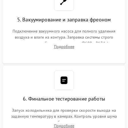
5. Вакуумирование и заправка фреоном
Подключение вакуумного насоса для полного удаления
воздуха и влаги из контура. Заправка системы строго
дозированным объемом хладагента (R600a, R134a) по
Подробнее
электронным весам. Контроль рабочего давления в системе.
6. Финальное тестирование работы
Запуск холодильника для проверки скорости выхода на
заданную температуру в камерах. Контроль уровня шума
компрессора, отсутствия обмерзания стенок и корректного
Подробнее