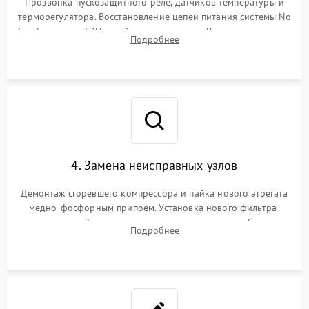
Прозвонка пускозащитного реле, датчиков температуры и
терморегулятора. Восстановление цепей питания системы No
Frost, включая ТЭН оттайки и вентилятор. Ремонт или замена
Подробнее
платы управления при сбоях алгоритмов.
4. Замена неисправных узлов
Демонтаж сгоревшего компрессора и пайка нового агрегата
медно-фосфорным припоем. Установка нового фильтра-
осушителя. Замена изношенных вентиляторов обдува,
Подробнее
сломанных заслонок или поврежденных дверных петель.