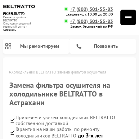
+7 (800) 301-55-83
FIX-BELTRATTO
Ежедневно, с 10:00 до 20:00
Ремонт устройств
+7 (800) 301-55-83
BELTRATTO
Специализированный
Звонок бесплатный по РФ
cервисный центр г.
Астрахань
Мы ремонтируем
Позвонить
ахани
Холодильник BELTRATTO замена фильтра осушителя
Ремонт духовых шкафов BELTRATTO
Ремонт посудомоечных машин BELTRATTO
Замена фильтра осушителя на
холодильнике BELTRATTO в
Астрахани
Привезем и увезем холодильник BELTRATTO
собственной доставкой
Гарантия на наши работы по ремонту
до 3-х лет
холодильников BELTRATTO