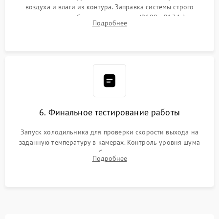
воздуха и влаги из контура. Заправка системы строго
дозированным объемом хладагента (R600a, R134a) по
Подробнее
электронным весам. Контроль рабочего давления в системе.
6. Финальное тестирование работы
Запуск холодильника для проверки скорости выхода на
заданную температуру в камерах. Контроль уровня шума
компрессора, отсутствия обмерзания стенок и корректного
Подробнее
срабатывания системы автоматической оттайки.