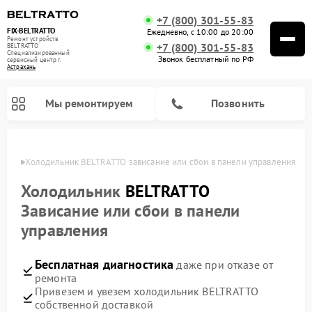
+7 (800) 301-55-83
FIX-BELTRATTO
Ежедневно, с 10:00 до 20:00
Ремонт устройств
+7 (800) 301-55-83
BELTRATTO
Специализированный
Звонок бесплатный по РФ
cервисный центр г.
Астрахань
Мы ремонтируем
Позвонить
ахани
Холодильник BELTRATTO зависание или сбои в панели управления
Ремонт духовых шкафов BELTRATTO
Ремонт посудомоечных машин BELTRATTO
Холодильник
BELTRATTO
Зависание или сбои в панели
управления
Бесплатная диагностика
даже при отказе от
ремонта
Привезем и увезем холодильник BELTRATTO
собственной доставкой