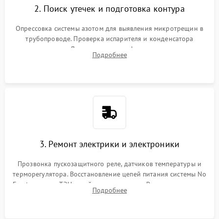
2. Поиск утечек и подготовка контура
Опрессовка системы азотом для выявления микротрещин в
трубопроводе. Проверка испарителя и конденсатора
течеискателем. Демонтаж старого фильтра-осушителя и
Подробнее
продувка капиллярной трубки для устранения засоров.
3. Ремонт электрики и электроники
Прозвонка пускозащитного реле, датчиков температуры и
терморегулятора. Восстановление цепей питания системы No
Frost, включая ТЭН оттайки и вентилятор. Ремонт или замена
Подробнее
платы управления при сбоях алгоритмов.