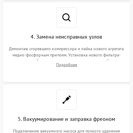
4. Замена неисправных узлов
Демонтаж сгоревшего компрессора и пайка нового агрегата
медно-фосфорным припоем. Установка нового фильтра-
осушителя. Замена изношенных вентиляторов обдува,
Подробнее
сломанных заслонок или поврежденных дверных петель.
5. Вакуумирование и заправка фреоном
Подключение вакуумного насоса для полного удаления