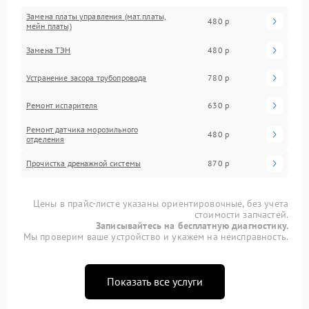
Замена платы управления (мат.платы,
480 р
мейн платы)
Замена ТЭН
480 р
Устранение засора трубопровода
780 р
Ремонт испарителя
630 р
Ремонт датчика морозильного
480 р
отделения
Прочистка дренажной системы
870 р
Цены в прайс-листе указаны ориентировочные, без учета
стоимости запчастей.
Записывайтесь на бесплатную диагностику.
Мы проверим ваше устройство и укажем на неисправность.
Показать все услуги