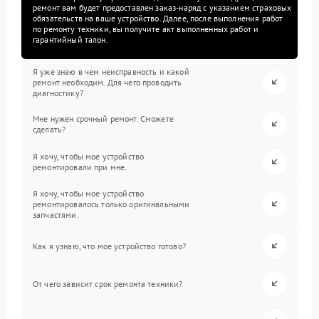
ремонт вам будет предоставлен заказ-наряд с указанием страховых
обязательств на ваше устройство. Далее, после выполнения работ
по ремонту техники, вы получите акт выполненных работ и
гарантийный талон.
Я уже знаю в чем неисправность и какой
ремонт необходим. Для чего проводить
диагностику?
Мне нужен срочный ремонт. Сможете
сделать?
Я хочу, чтобы мое устройство
ремонтировали при мне.
Я хочу, чтобы мое устройство
ремонтировалось только оригинальными
запчастями.
Как я узнаю, что мое устройство готово?
От чего зависит срок ремонта техники?