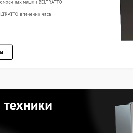
удомоечных машин BELTRATTO
TRATTO в течении часа
ны
 техники