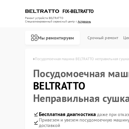
FIX-BELTRATTO
Ремонт устройств BELTRATTO
Специализированный cервисный центр г.
Астрахань
Мы ремонтируем
Срочный ремонт
Це
TRATTO в Астрахани
Посудомоечная машина BELTRATTO неправильная сушка
Посудомоечная маш
Ремонт духовых шкафов BELTRATTO
Ремонт холодильников BELTRATTO
BELTRATTO
Неправильная сушк
Бесплатная диагностика
даже при отказ
Привезем и увезем посудомоечную машину
доставкой