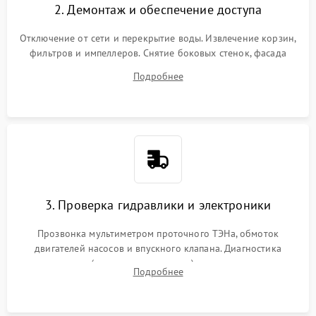
2. Демонтаж и обеспечение доступа
Отключение от сети и перекрытие воды. Извлечение корзин,
фильтров и импеллеров. Снятие боковых стенок, фасада
дверцы или нижнего поддона для прямого доступа к
Подробнее
циркуляционному насосу, ТЭНу и сливной помпе.
3. Проверка гидравлики и электроники
Прозвонка мультиметром проточного ТЭНа, обмоток
двигателей насосов и впускного клапана. Диагностика
прессостата (датчика уровня воды), датчика мутности,
Подробнее
концевика дверцы и электронного модуля управления.