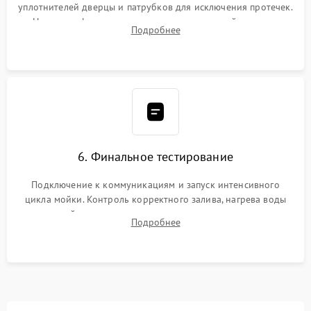
уплотнителей дверцы и патрубков для исключения протечек.
Надежная фиксация хомутов гидравлической системы,
Подробнее
сборка корпуса и установка датчика поплавка.
6. Финальное тестирование
Подключение к коммуникациям и запуск интенсивного
цикла мойки. Контроль корректного залива, нагрева воды
до нужной температуры, отсутствия посторонних шумов,
Подробнее
штатного слива и абсолютной сухости в поддоне.