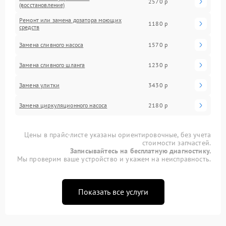
2570 р
(восстановление)
Ремонт или замена дозатора моющих
1180 р
средств
Замена сливного насоса
1570 р
Замена сливного шланга
1230 р
Замена улитки
3430 р
Замена циркуляционного насоса
2180 р
Цены в прайс-листе указаны ориентировочные, без учета
стоимости запчастей.
Записывайтесь на бесплатную диагностику.
Мы проверим ваше устройство и укажем на неисправность.
Показать все услуги