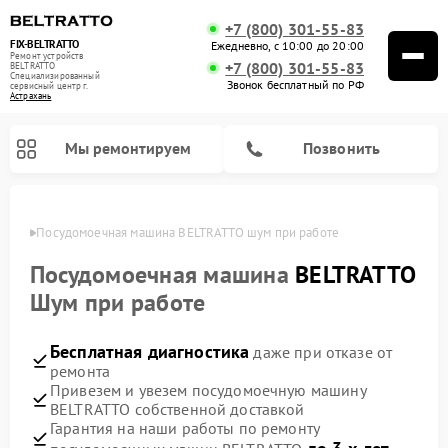
+7 (800) 301-55-83
FIX-BELTRATTO
Ежедневно, с 10:00 до 20:00
Ремонт устройств
+7 (800) 301-55-83
BELTRATTO
Специализированный
Звонок бесплатный по РФ
cервисный центр г.
Астрахань
Мы ремонтируем
Позвонить
ахани
Посудомоечная машина BELTRATTO шум при работе
Ремонт духовых шкафов BELTRATTO
Ремонт холодильников BELTRATTO
Посудомоечная машина
BELTRATTO
Шум при работе
Бесплатная диагностика
даже при отказе от
ремонта
Привезем и увезем посудомоечную машину
BELTRATTO собственной доставкой
Гарантия на наши работы по ремонту