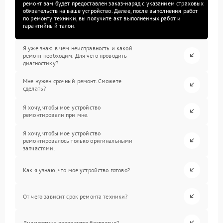
ремонт вам будет предоставлен заказ-наряд с указанием страховых
обязательств на ваше устройство. Далее, после выполнения работ
по ремонту техники, вы получите акт выполненных работ и
гарантийный талон.
Я уже знаю в чем неисправность и какой
ремонт необходим. Для чего проводить
диагностику?
Мне нужен срочный ремонт. Сможете
сделать?
Я хочу, чтобы мое устройство
ремонтировали при мне.
Я хочу, чтобы мое устройство
ремонтировалось только оригинальными
запчастями.
Как я узнаю, что мое устройство готово?
От чего зависит срок ремонта техники?
Диагностика проводится бесплатно?