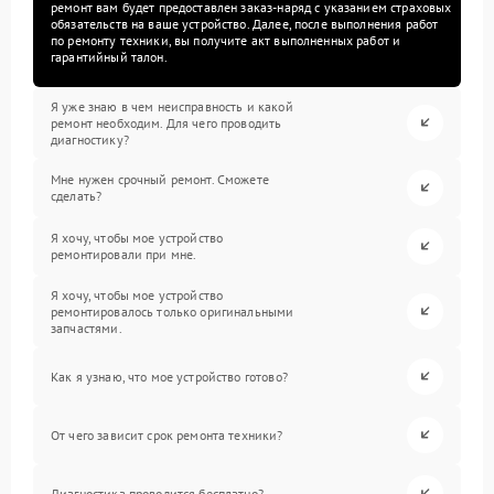
ремонт вам будет предоставлен заказ-наряд с указанием страховых
обязательств на ваше устройство. Далее, после выполнения работ
по ремонту техники, вы получите акт выполненных работ и
гарантийный талон.
Я уже знаю в чем неисправность и какой
ремонт необходим. Для чего проводить
диагностику?
Мне нужен срочный ремонт. Сможете
сделать?
Я хочу, чтобы мое устройство
ремонтировали при мне.
Я хочу, чтобы мое устройство
ремонтировалось только оригинальными
запчастями.
Как я узнаю, что мое устройство готово?
От чего зависит срок ремонта техники?
Диагностика проводится бесплатно?