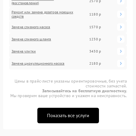
2570 р
(восстановление)
Ремонт или замена дозатора моющих
1180 р
средств
Замена сливного насоса
1570 р
Замена сливного шланга
1230 р
Замена улитки
3430 р
Замена циркуляционного насоса
2180 р
Цены в прайс-листе указаны ориентировочные, без учета
стоимости запчастей.
Записывайтесь на бесплатную диагностику.
Мы проверим ваше устройство и укажем на неисправность.
Показать все услуги