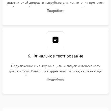
уплотнителей дверцы и патрубков для исключения протечек.
Надежная фиксация хомутов гидравлической системы,
Подробнее
сборка корпуса и установка датчика поплавка.
6. Финальное тестирование
Подключение к коммуникациям и запуск интенсивного
цикла мойки. Контроль корректного залива, нагрева воды
до нужной температуры, отсутствия посторонних шумов,
Подробнее
штатного слива и абсолютной сухости в поддоне.