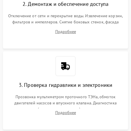
2. Демонтаж и обеспечение доступа
Отключение от сети и перекрытие воды. Извлечение корзин,
фильтров и импеллеров. Снятие боковых стенок, фасада
дверцы или нижнего поддона для прямого доступа к
Подробнее
циркуляционному насосу, ТЭНу и сливной помпе.
3. Проверка гидравлики и электроники
Прозвонка мультиметром проточного ТЭНа, обмоток
двигателей насосов и впускного клапана. Диагностика
прессостата (датчика уровня воды), датчика мутности,
Подробнее
концевика дверцы и электронного модуля управления.