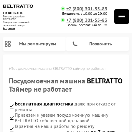
+7 (800) 301-55-83
FIX-BELTRATTO
Ежедневно, с 10:00 до 20:00
Ремонт устройств
+7 (800) 301-55-83
BELTRATTO
Специализированный
Звонок бесплатный по РФ
cервисный центр г.
Астрахань
Мы ремонтируем
Позвонить
ахани
Посудомоечная машина BELTRATTO таймер не работает
Ремонт духовых шкафов BELTRATTO
Ремонт холодильников BELTRATTO
Посудомоечная машина
BELTRATTO
Таймер не работает
Бесплатная диагностика
даже при отказе от
ремонта
Привезем и увезем посудомоечную машину
BELTRATTO собственной доставкой
Гарантия на наши работы по ремонту