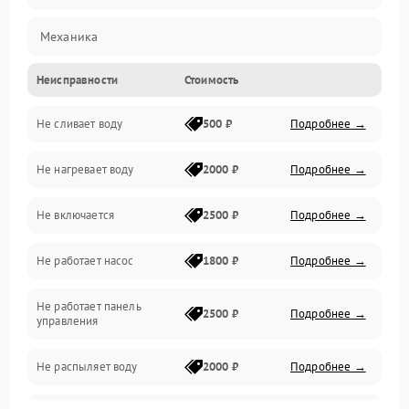
Механика
Неисправности
Стоимость
Управление
Не сливает воду
500 ₽
Подробнее →
Электропитание
Не нагревает воду
2000 ₽
Подробнее →
Датчики
Не включается
2500 ₽
Подробнее →
Нагрев
Не работает насос
1800 ₽
Подробнее →
Вода
Не работает панель
Гигиена
2500 ₽
Подробнее →
управления
Программное обеспечение
Не распыляет воду
2000 ₽
Подробнее →