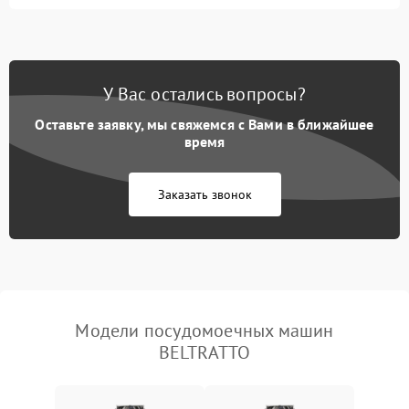
Не запускается цикл
1800 ₽
Подробнее →
стирки
Проблемы с набором
1800 ₽
Подробнее →
воды
У Вас остались вопросы?
Оставьте заявку, мы свяжемся с Вами в ближайшее
Не работает сушилка
2100 ₽
Подробнее →
время
Сбои в работе таймера
1700 ₽
Подробнее →
Заказать звонок
Проблемы с
2100 ₽
Подробнее →
циркуляционным насосом
Модели посудомоечных машин
BELTRATTO