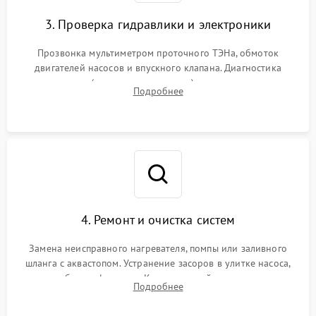
3. Проверка гидравлики и электроники
Прозвонка мультиметром проточного ТЭНа, обмоток
двигателей насосов и впускного клапана. Диагностика
прессостата (датчика уровня воды), датчика мутности,
Подробнее
концевика дверцы и электронного модуля управления.
4. Ремонт и очистка систем
Замена неисправного нагревателя, помпы или заливного
шланга с аквастопом. Устранение засоров в улитке насоса,
патрубках и фильтрах. Компонентный ремонт платы
Подробнее
управления, восстановление поврежденной проводки.