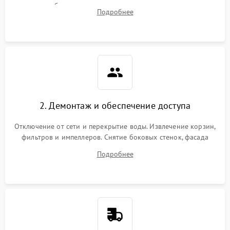
жалоб на отсутствие слива, нагрева, вращения
Подробнее
разбрызгивателей или срабатывание системы защиты
аквастоп.
2. Демонтаж и обеспечение доступа
Отключение от сети и перекрытие воды. Извлечение корзин,
фильтров и импеллеров. Снятие боковых стенок, фасада
дверцы или нижнего поддона для прямого доступа к
Подробнее
циркуляционному насосу, ТЭНу и сливной помпе.