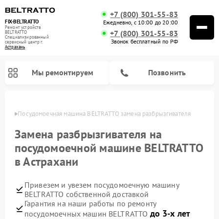
+7 (800) 301-55-83
FIX-BELTRATTO
Ежедневно, с 10:00 до 20:00
Ремонт устройств
+7 (800) 301-55-83
BELTRATTO
Специализированный
Звонок бесплатный по РФ
cервисный центр г.
Астрахань
Мы ремонтируем
Позвонить
ахани
Посудомоечная машина BELTRATTO замена разбрызгивателя
Ремонт духовых шкафов BELTRATTO
Ремонт холодильников BELTRATTO
Замена разбрызгивателя на
посудомоечной машине BELTRATTO
в Астрахани
Привезем и увезем посудомоечную машину
BELTRATTO собственной доставкой
Гарантия на наши работы по ремонту
до 3-х лет
посудомоечных машин BELTRATTO