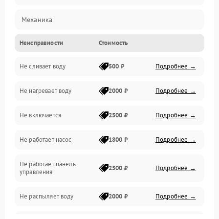
Механика
Неисправности
Стоимость
Управление
Не сливает воду
500 ₽
Подробнее →
Электропитание
Не нагревает воду
2000 ₽
Подробнее →
Датчики
Не включается
2500 ₽
Подробнее →
Нагрев
Не работает насос
1800 ₽
Подробнее →
Вода
Не работает панель
Гигиена
2500 ₽
Подробнее →
управления
Программное обеспечение
Не распыляет воду
2000 ₽
Подробнее →