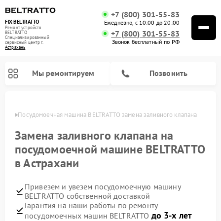
+7 (800) 301-55-83
FIX-BELTRATTO
Ежедневно, с 10:00 до 20:00
Ремонт устройств
+7 (800) 301-55-83
BELTRATTO
Специализированный
Звонок бесплатный по РФ
cервисный центр г.
Астрахань
Мы ремонтируем
Позвонить
ахани
Посудомоечная машина BELTRATTO замена заливного клапана
Ремонт духовых шкафов BELTRATTO
Ремонт холодильников BELTRATTO
Замена заливного клапана на
посудомоечной машине BELTRATTO
в Астрахани
Привезем и увезем посудомоечную машину
BELTRATTO собственной доставкой
Гарантия на наши работы по ремонту
до 3-х лет
посудомоечных машин BELTRATTO