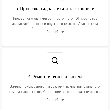
3. Проверка гидравлики и электроники
Прозвонка мультиметром проточного ТЭНа, обмоток
двигателей насосов и впускного клапана. Диагностика
прессостата (датчика уровня воды), датчика мутности,
Подробнее
концевика дверцы и электронного модуля управления.
4. Ремонт и очистка систем
Замена неисправного нагревателя, помпы или заливного
шланга с аквастопом. Устранение засоров в улитке насоса,
патрубках и фильтрах. Компонентный ремонт платы
Подробнее
управления, восстановление поврежденной проводки.