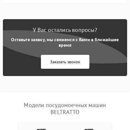
Не запускается цикл
1800 ₽
Подробнее →
стирки
Проблемы с набором
1800 ₽
Подробнее →
воды
У Вас остались вопросы?
Оставьте заявку, мы свяжемся с Вами в ближайшее
Не работает сушилка
2100 ₽
Подробнее →
время
Сбои в работе таймера
1700 ₽
Подробнее →
Заказать звонок
Проблемы с
2100 ₽
Подробнее →
циркуляционным насосом
Модели посудомоечных машин
BELTRATTO