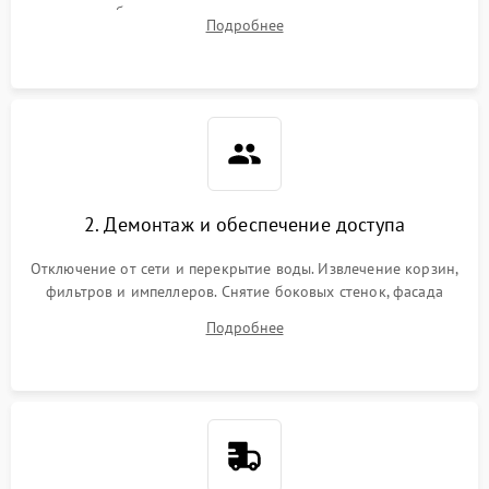
жалоб на отсутствие слива, нагрева, вращения
Подробнее
разбрызгивателей или срабатывание системы защиты
аквастоп.
2. Демонтаж и обеспечение доступа
Отключение от сети и перекрытие воды. Извлечение корзин,
фильтров и импеллеров. Снятие боковых стенок, фасада
дверцы или нижнего поддона для прямого доступа к
Подробнее
циркуляционному насосу, ТЭНу и сливной помпе.