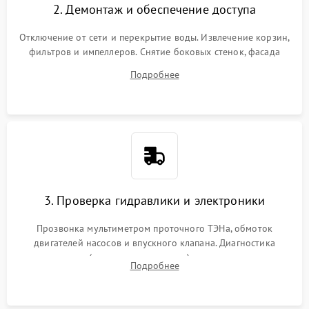
2. Демонтаж и обеспечение доступа
Отключение от сети и перекрытие воды. Извлечение корзин,
фильтров и импеллеров. Снятие боковых стенок, фасада
дверцы или нижнего поддона для прямого доступа к
Подробнее
циркуляционному насосу, ТЭНу и сливной помпе.
3. Проверка гидравлики и электроники
Прозвонка мультиметром проточного ТЭНа, обмоток
двигателей насосов и впускного клапана. Диагностика
прессостата (датчика уровня воды), датчика мутности,
Подробнее
концевика дверцы и электронного модуля управления.