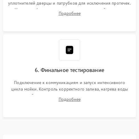
уплотнителей дверцы и патрубков для исключения протечек.
Надежная фиксация хомутов гидравлической системы,
Подробнее
сборка корпуса и установка датчика поплавка.
6. Финальное тестирование
Подключение к коммуникациям и запуск интенсивного
цикла мойки. Контроль корректного залива, нагрева воды
до нужной температуры, отсутствия посторонних шумов,
Подробнее
штатного слива и абсолютной сухости в поддоне.