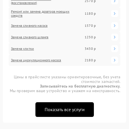
2570 р
(восстановление)
Ремонт или замена дозатора моющих
1180 р
средств
Замена сливного насоса
1570 р
Замена сливного шланга
1230 р
Замена улитки
3430 р
Замена циркуляционного насоса
2180 р
Цены в прайс-листе указаны ориентировочные, без учета
стоимости запчастей.
Записывайтесь на бесплатную диагностику.
Мы проверим ваше устройство и укажем на неисправность.
Показать все услуги