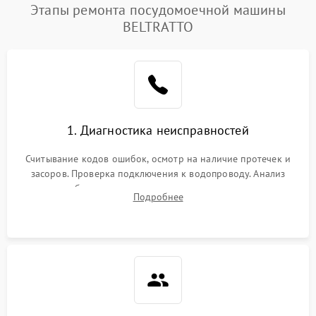
Этапы ремонта посудомоечной машины
BELTRATTO
1. Диагностика неисправностей
Считывание кодов ошибок, осмотр на наличие протечек и
засоров. Проверка подключения к водопроводу. Анализ
жалоб на отсутствие слива, нагрева, вращения
Подробнее
разбрызгивателей или срабатывание системы защиты
аквастоп.