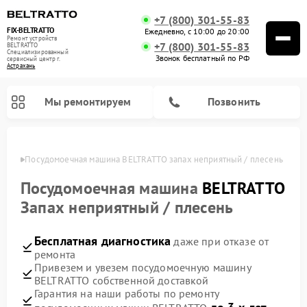
+7 (800) 301-55-83
FIX-BELTRATTO
Ежедневно, с 10:00 до 20:00
Ремонт устройств
+7 (800) 301-55-83
BELTRATTO
Специализированный
Звонок бесплатный по РФ
cервисный центр г.
Астрахань
Мы ремонтируем
Позвонить
ахани
Посудомоечная машина BELTRATTO запах неприятный / плесень
Ремонт духовых шкафов BELTRATTO
Ремонт холодильников BELTRATTO
Посудомоечная машина
BELTRATTO
Запах неприятный / плесень
Бесплатная диагностика
даже при отказе от
ремонта
Привезем и увезем посудомоечную машину
BELTRATTO собственной доставкой
Гарантия на наши работы по ремонту