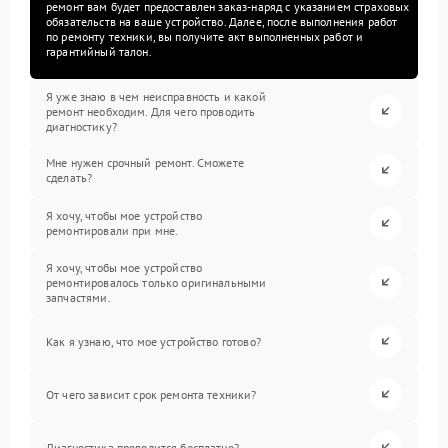
ремонт вам будет предоставлен заказ-наряд с указанием страховых
обязательств на ваше устройство. Далее, после выполнения работ
по ремонту техники, вы получите акт выполненных работ и
гарантийный талон.
Я уже знаю в чем неисправность и какой
ремонт необходим. Для чего проводить
диагностику?
Мне нужен срочный ремонт. Сможете
сделать?
Я хочу, чтобы мое устройство
ремонтировали при мне.
Я хочу, чтобы мое устройство
ремонтировалось только оригинальными
запчастями.
Как я узнаю, что мое устройство готово?
От чего зависит срок ремонта техники?
Диагностика проводится бесплатно?