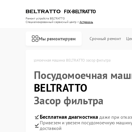
FIX-BELTRATTO
Ремонт устройств BELTRATTO
Специализированный cервисный центр г.
Астрахань
Мы ремонтируем
Срочный ремонт
Це
 в Астрахани
Посудомоечная машина BELTRATTO засор фильтра
Посудомоечная маш
Ремонт духовых шкафов BELTRATTO
Ремонт холодильников BELTRATTO
BELTRATTO
Засор фильтра
Бесплатная диагностика
даже при отказ
Привезем и увезем посудомоечную машину
доставкой