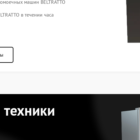
удомоечных машин BELTRATTO
TRATTO в течении часа
ны
 техники