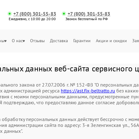
+7 (800) 301-55-83
+7 (800) 301-55-83
Ежедневно, с 10:00 до 20:00
Звонок бесплатный по РФ
ны
О нас
Отзывы
Доставка
Гарантии
Акции и скидки
Зая
альных данных веб-сайта сервисного 
ального закона от 27.07.2006 г. № 152-ФЗ "О персональных д
ых администрацией ресурса
https://ast.fix-beltratto.ru
без каких
вия с моими персональными данными, предусмотренные пункт
. Я подтверждаю, что предоставляю данное согласие доброволь
на обработку персональных данных действует бессрочно с мо
ия администрации сайта по адресу: 3-я Зеленгинская ул., 56
 данных".