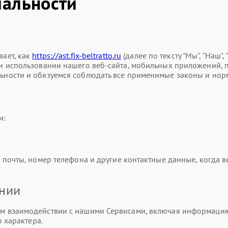
альности
ает, как
https://ast.fix-beltratto.ru
(далее по тексту "Мы", "Наш"
использовании нашего веб-сайта, мобильных приложений, прод
ности и обязуемся соблюдать все применимые законы и нор
и:
почты, номер телефона и другие контактные данные, когда вы
ании
 взаимодействии с нашими Сервисами, включая информацию о
 характера.