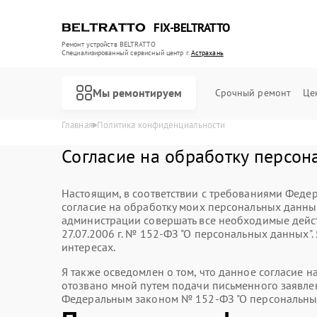
FIX-BELTRATTO
Ремонт устройств BELTRATTO
Специализированный cервисный центр г.
Астрахань
Мы ремонтируем
Срочный ремонт
Це
Главная
Политика конфиденциальности
Согласие на обработку персон
Настоящим, в соответствии с требованиями Федер
Ремонт духовых шкафов BELTRATTO
Ремонт посудомоечных машин BELTRATTO
Ремонт холодильников BELTRATTO
согласие на обработку моих персональных данн
администрации совершать все необходимые дейст
27.07.2006 г. № 152-ФЗ "О персональных данных"
интересах.
Я также осведомлен о том, что данное согласие 
отозвано мной путем подачи письменного заявлен
Федеральным законом № 152-ФЗ "О персональных