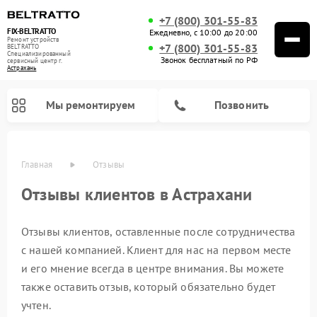
+7 (800) 301-55-83
FIX-BELTRATTO
Ежедневно, с 10:00 до 20:00
Ремонт устройств
+7 (800) 301-55-83
BELTRATTO
Специализированный
Звонок бесплатный по РФ
cервисный центр г.
Астрахань
Мы ремонтируем
Позвонить
Главная
Отзывы
Отзывы клиентов в Астрахани
Ремонт духовых шкафов BELTRATTO
Ремонт холодильников BELTRATTO
Ремонт посудомоечных машин BELTRATTO
Отзывы клиентов, оставленные после сотрудничества
с нашей компанией. Клиент для нас на первом месте
и его мнение всегда в центре внимания. Вы можете
также оставить отзыв, который обязательно будет
учтен.